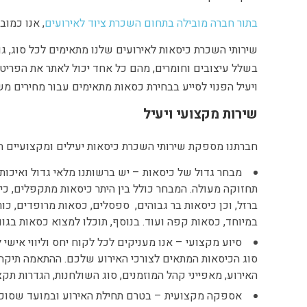
בתור חברה מובילה בתחום השכרת ציוד לאירועים
, אנו כמוב
שירותי השכרת כיסאות לאירועים שלנו מתאימים לכל סוג, גו
בשלל עיצובים וחומרים, מהם כל אחד יכול לאתר את הפריטי
ויעיל הפנוי לסייע בבחירת כסאות מתאימים עבור מחירים מ
שירות מקצועי ויעיל
חברתנו מספקת שירותי השכרת כיסאות יעילים ומקצועיים הע
מבחר גדול של כיסאות – יש ברשותנו מלאי גדול ואיכו
תחזוקה מעולה. המבחר כולל בין היתר כיסאות מתקפלים, כי
ברזל, וכן כיסאות בר גבוהים, ספסלים, כסאות מרופדים, 
במיוחד, כסאות קפה ועוד. בנוסף, תוכלו למצוא כסאות בגווני
סיוע מקצועי – אנו מעניקים לכל לקוח יחס וליווי אישי 
סוג הכיסאות המתאים לצורכי האירוע שלכם. ההתאמה תיקח 
האירוע, מאפייני קהל המוזמנים, סוג השולחנות, הגדרות תקצי
אספקה מקצועית – בטרם תחילת האירוע ובמועד שסוכם 