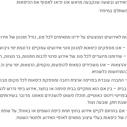
 האירוע ובשעה שנקבעה מראש אנו נדאג לאסוף את הכיסאות.
משתלם במיוחד.
ת לאירועים המוצעים על ידינו מתאימים לכל סוג, גודל וסגנון של אירו
 אנו מספקים כיסאות למגוון סוגי אירועים עסקיים כדוגמת ימי גיבוש, מ
 שירותנו מיועדים לכל סוג של אירוע פרטי לרבות חתונות, בר מצווה, חי
הרצאות – אנו משכירים כסאות להופעות, טקסים, הרצאות, ימי עיון וכ
בהתרחשות כלשהיא.
 החברה עובדת בפריסה ארצית רחבה ומספקת כיסאות לכל מקום מבו
בבית – בין אם הוא מתקיים בבית פנימה או בחצר, אירוע ביתי נדרש 
ריטי ריהוט כאוטיים, תוכלו פשוט להשכירם מאתנו. מדובר בשירותים המ
 שבת חתן, שבעה ועוד.
אם בחרתם לקיים אירוע בחוץ תחת כיפת השמים או באוהל, על שפת הי
 של כיסאות בעלי עיצוב מתאים לאופי האירוע ולתנאי השטח.