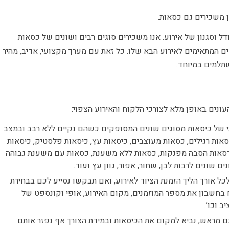
ן משכירים גם כסאות.
דל וסגנון של אירוע. אנו משכירים סוגים רבים ושונים של כסאות
ם המתאימים לאירוע הבא שלו. כל זאת עם מערך מקצועי, אדיב, מהיר
שתלמים במיוחד.
ונים באופן מלא לצורכי הלקוח והאירוע הצפוי:
תי של כיסאות מסוגים שונים המסופקים כשהם נקיים ללא רבב ובמצב
סאות רגילים, כסאות מעוצבים, כיסאות עץ, כיסאות פלסטיק, כיסאות
כורסאות הסבה מפנקות, כסאות ללא משענת, כסאות עם משענת גבוהה
ם שונים לרבות לבן, שחור, אפור, גוון עץ ועוד.
לכל אורך הליך הזמנת הציוד לאירוע, ואם תבקשו נסייע לכם בבחירת
בחשבון את מספר המוזמנים, מקום האירוע, אופי וקונספט של
ב וכו’.
מראש, נביא למקום את הכיסאות ובמידת הצורך אף נפזר אותם